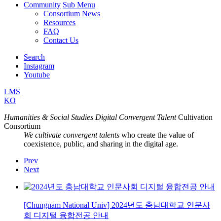
Community
Sub Menu
Consortium News
Resources
FAQ
Contact Us
Search
Instagram
Youtube
LMS
KO
Humanities & Social Studies Digital Convergent Talent
Cultivation
Consortium
We cultivate convergent talents
who create the value of
coexistence, public, and sharing in the digital age.
Prev
Next
[Chungnam National Univ] 2024년도 충남대학교 인문사
회 디지털 융합전공 안내