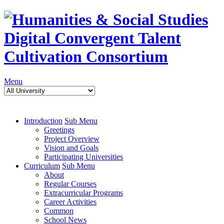
Menu
Introduction
Sub Menu
Greetings
Project Overview
Vision and Goals
Participating Universities
Curriculum
Sub Menu
About
Regular Courses
Extracurricular Programs
Career Activities
Common
School News