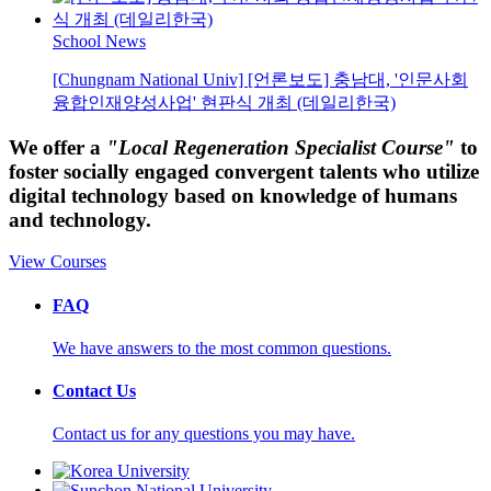
School News
[Chungnam National Univ] [언론보도] 충남대, '인문사회
융합인재양성사업' 현판식 개최 (데일리한국)
We offer a
"Local Regeneration Specialist Course"
to
foster socially engaged
convergent talents who utilize
digital technology based on knowledge of humans
and technology.
View Courses
FAQ
We have answers to the most common questions.
Contact Us
Contact us for any questions you may have.